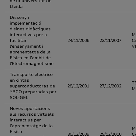
de la universitat de
Lleida
Disseny i
implementació
d'eines didàctiques
interactives per a
M
facilitar
24/11/2006
23/11/2007
C
l'ensenyament i
V
aprenentatge de la
Física en l'àmbit de
l'Electromagnetisme
Transporte electrico
en cintas
T
superconductoras de
28/12/2001
27/12/2002
M
YBCO preparadas por
SOL-GEL
Noves aportacions
als recursos virtuals
interactius per
l'aprenentatge de la
M
Física
30/12/2009
29/12/2010
C