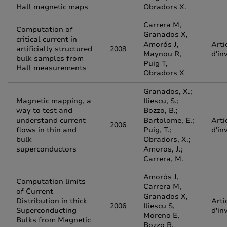
Hall magnetic maps
Obradors X.
Carrera M,
Computation of
Granados X,
critical current in
Amorós J,
Arti
artificially structured
2008
Maynou R,
d'in
bulk samples from
Puig T,
Hall measurements
Obradors X
Granados, X.;
Magnetic mapping, a
Iliescu, S.;
way to test and
Bozzo, B.;
understand current
Bartolome, E.;
Arti
2006
flows in thin and
Puig, T.;
d'in
bulk
Obradors, X.;
superconductors
Amoros, J.;
Carrera, M.
Amorós J,
Computation limits
Carrera M,
of Current
Granados X,
Distribution in thick
Arti
2006
Iliescu S,
Superconducting
d'in
Moreno E,
Bulks from Magnetic
Bozzo B,