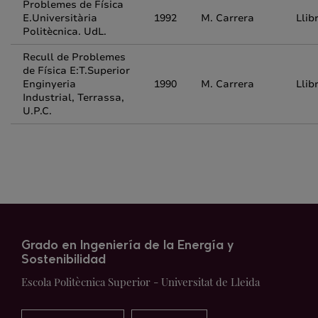
Problemes de Física
E.Universitària
1992
M. Carrera
Llib
Politècnica. UdL.
Recull de Problemes
de Física E:T.Superior
Enginyeria
1990
M. Carrera
Llib
Industrial, Terrassa,
U.P.C.
Grado en Ingeniería de la Energía y
Sostenibilidad
Escola Politècnica Superior - Universitat de Lleida