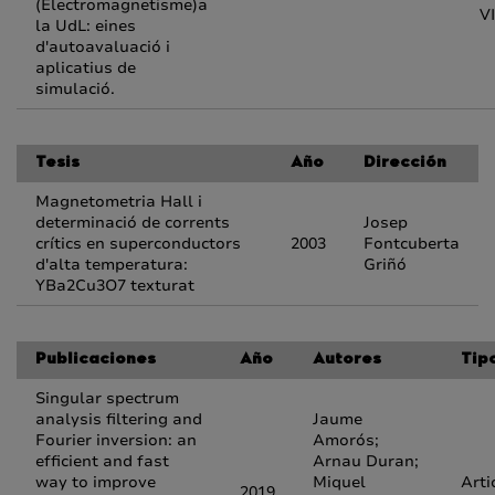
(Electromagnetisme)a
V
la UdL: eines
d'autoavaluació i
aplicatius de
simulació.
Tesis
Año
Dirección
Magnetometria Hall i
determinació de corrents
Josep
crítics en superconductors
2003
Fontcuberta
d'alta temperatura:
Griñó
YBa2Cu3O7 texturat
Publicaciones
Año
Autores
Tip
Singular spectrum
analysis filtering and
Jaume
Fourier inversion: an
Amorós;
efficient and fast
Arnau Duran;
way to improve
Miquel
Arti
2019