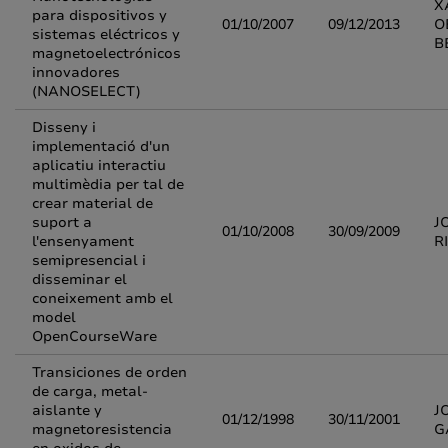
X
para dispositivos y
01/10/2007
09/12/2013
O
sistemas eléctricos y
B
magnetoelectrónicos
innovadores
(NANOSELECT)
Disseny i
implementació d'un
aplicatiu interactiu
multimèdia per tal de
crear material de
suport a
J
01/10/2008
30/09/2009
l'ensenyament
R
semipresencial i
disseminar el
coneixement amb el
model
OpenCourseWare
Transiciones de orden
de carga, metal-
aislante y
J
01/12/1998
30/11/2001
magnetoresistencia
G