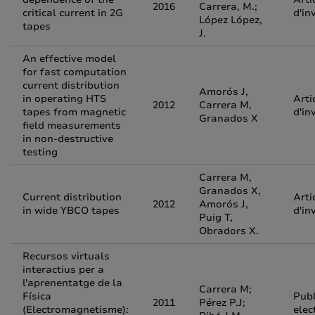
2016
Carrera, M.;
critical current in 2G
d'in
López López,
tapes
J.
An effective model
for fast computation
current distribution
Amorós J,
in operating HTS
Arti
2012
Carrera M,
tapes from magnetic
d'in
Granados X
field measurements
in non-destructive
testing
Carrera M,
Granados X,
Current distribution
Arti
2012
Amorós J,
in wide YBCO tapes
d'in
Puig T,
Obradors X.
Recursos virtuals
interactius per a
l'aprenentatge de la
Carrera M;
Física
Publ
2011
Pérez P.J;
(Electromagnetisme):
elec