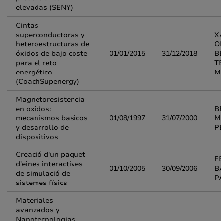
elevadas (SENY)
Cintas
superconductoras y
X
heteroestructuras de
O
óxidos de bajo coste
01/01/2015
31/12/2018
B
para el reto
T
energético
M
(CoachSupenergy)
Magnetoresistencia
en oxidos:
B
mecanismos basicos
01/08/1997
31/07/2000
M
y desarrollo de
P
dispositivos
Creació d'un paquet
F
d'eines interactives
01/10/2005
30/09/2006
B
de simulació de
P
sistemes físics
Materiales
avanzados y
Nanotecnologias