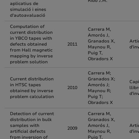
Ribó J.M.
aplicatius de
simulació i eines
d'autoavaluació
Computation of
Carrera M,
current distribution
Amorós J,
in YBCO tapes with
Granados X,
Arti
defects obtained
2011
Maynou R,
d'in
from Hall magnetic
Puig T,
mapping by inverse
Obradors X
problem solution
Carrera M;
Current distribution
Granados X;
Capí
in HTSC tapes
Amorós J;
2010
llibr
obtained by inverse
Maynou R;
d'in
problem calculation
Puig T;
Obradors X
Detection of current
Carrera M,
distribution in bulk
Granados X,
samples with
Amorós J,
Arti
2009
artificial defects
Maynou R,
d'in
from inversion of
Puig T,