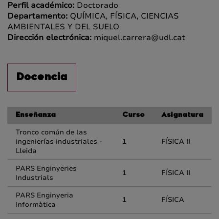
Perfil académico:
Doctorado
Departamento:
QUÍMICA, FÍSICA, CIENCIAS
AMBIENTALES Y DEL SUELO
Dirección electrónica:
miquel.carrera@udl.cat
Docencia
Enseñanza
Curso
Asignatura
Tronco común de las
ingenierías industriales -
1
FÍSICA II
Lleida
PARS Enginyeries
1
FÍSICA II
Industrials
PARS Enginyeria
1
FÍSICA
Informàtica