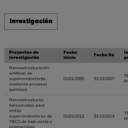
Investigación
Proyectos de
Fecha
I
Fecha fin
investigación
inicio
p
Nanoestructuración
artificial de
T
superconductores
01/01/2005
31/12/2007
M
mediante procesos
químicos
Nanoestructuras
tensionadas para
cintas
T
superconductoras de
01/01/2012
31/12/2014
M
YBCO de bajo coste y
prestaciones