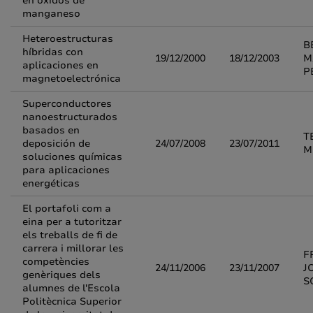
en oxidos de
manganeso
Heteroestructuras
B
híbridas con
19/12/2000
18/12/2003
M
aplicaciones en
P
magnetoelectrónica
Superconductores
nanoestructurados
basados en
T
deposición de
24/07/2008
23/07/2011
M
soluciones químicas
para aplicaciones
energéticas
El portafoli com a
eina per a tutoritzar
els treballs de fi de
carrera i millorar les
F
competències
24/11/2006
23/11/2007
J
genèriques dels
S
alumnes de l'Escola
Politècnica Superior