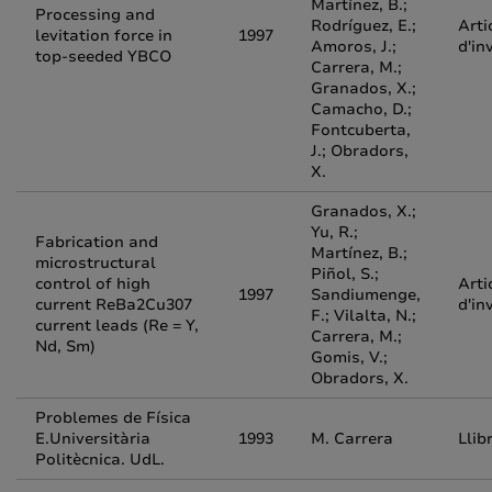
Martínez, B.;
Processing and
Rodríguez, E.;
Arti
levitation force in
1997
Amoros, J.;
d'in
top-seeded YBCO
Carrera, M.;
Granados, X.;
Camacho, D.;
Fontcuberta,
J.; Obradors,
X.
Granados, X.;
Yu, R.;
Fabrication and
Martínez, B.;
microstructural
Piñol, S.;
control of high
Arti
1997
Sandiumenge,
current ReBa2Cu307
d'in
F.; Vilalta, N.;
current leads (Re = Y,
Carrera, M.;
Nd, Sm)
Gomis, V.;
Obradors, X.
Problemes de Física
E.Universitària
1993
M. Carrera
Llib
Politècnica. UdL.