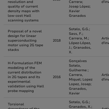
resolution and
Carrera;
d'in
quality of current
Josep López;
density maps with
Xavier
low-cost Hall
Granados
scanning systems
Sotelo, G.G.;
Proposal of a novel
Sass, F.;
design for linear
Carrera, M.;
Arti
superconducting
2018
López-López,
d'in
motor using 2G tape
J.; Granados,
stacks
X.
Gonçalves
H-Formulation FEM
Sotelo,
modeling of the
Guilherme ;
current distribution
Carrera,
Arti
in 2G tapes and its
2016
Miquel; Lopez
d'in
experimental
Lopez, Josep;
validation using Hall
Granados,
probe mapping
Xavier
Sotelo, G.G.;
Torsional
Granados, X.;
dependence of the
Arti