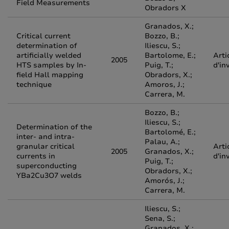
Field Measurements
Obradors X
Granados, X.;
Critical current
Bozzo, B.;
determination of
Iliescu, S.;
artificially welded
Bartolome, E.;
Arti
2005
HTS samples by In-
Puig, T.;
d'in
field Hall mapping
Obradors, X.;
technique
Amoros, J.;
Carrera, M.
Bozzo, B.;
Iliescu, S.;
Determination of the
Bartolomé, E.;
inter- and intra-
Palau, A.;
granular critical
Arti
2005
Granados, X.;
currents in
d'in
Puig, T.;
superconducting
Obradors, X.;
YBa2Cu3O7 welds
Amorós, J.;
Carrera, M.
Iliescu, S.;
Sena, S.;
Granados, X.;