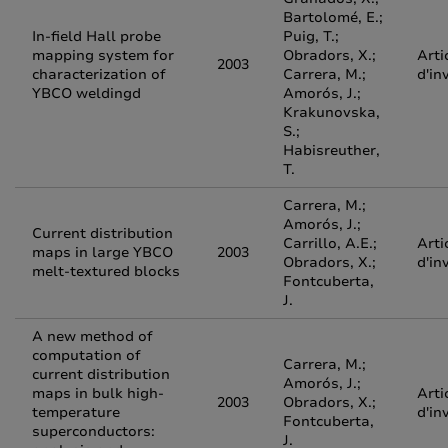
Bartolomé, E.;
In-field Hall probe
Puig, T.;
mapping system for
Obradors, X.;
Arti
2003
characterization of
Carrera, M.;
d'in
YBCO weldingd
Amorós, J.;
Krakunovska,
S.;
Habisreuther,
T.
Carrera, M.;
Amorós, J.;
Current distribution
Carrillo, A.E.;
Arti
maps in large YBCO
2003
Obradors, X.;
d'in
melt-textured blocks
Fontcuberta,
J.
A new method of
computation of
Carrera, M.;
current distribution
Amorós, J.;
maps in bulk high-
Arti
2003
Obradors, X.;
temperature
d'in
Fontcuberta,
superconductors:
J.