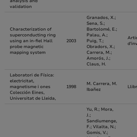
analysis and
validation
Granados, X.;
Sena, S.;
Characterization of
Bartolomé, E.;
superconducting ring
Palau, A.;
Arti
using an in-fiel Hall
2003
Puig, T.;
d'in
probe magnetic
Obradors, X.;
mapping system
Carrera, M.;
Amorós, J.;
Claus, H.
Laboratori de Física:
electricitat,
M. Carrera, M.
magnetisme i ones
1998
Llib
Ibañez
Colección Eines,
Universitat de Lleida,
Yu, R.; Mora,
J.;
Sandiumenge,
F.; Vilalta, N.;
Gomis, V.;