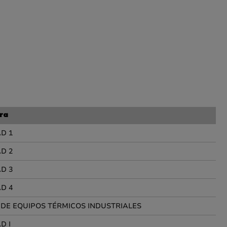
ra
D 1
D 2
D 3
D 4
 DE EQUIPOS TÉRMICOS INDUSTRIALES
D I