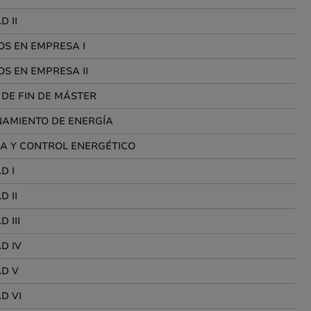
D II
OS EN EMPRESA I
S EN EMPRESA II
DE FIN DE MÁSTER
AMIENTO DE ENERGÍA
IA Y CONTROL ENERGÉTICO
D I
D II
 III
D IV
AD V
D VI