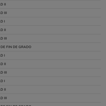
D II
 III
D I
D II
 III
 DE FIN DE GRADO
D I
D II
 III
D I
D II
 III