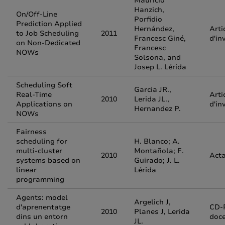
Mauricio
Hanzich,
On/Off-Line
Porfidio
Prediction Applied
Hernández,
Arti
to Job Scheduling
2011
Francesc Giné,
d'in
on Non-Dedicated
Francesc
NOWs
Solsona, and
Josep L. Lérida
Scheduling Soft
Garcia JR.,
Real-Time
Arti
2010
Lerida JL.,
Applications on
d'in
Hernandez P.
NOWs
Fairness
scheduling for
H. Blanco; A.
multi-cluster
Montañola; F.
2010
Acta
systems based on
Guirado; J. L.
linear
Lérida
programming
Agents: model
Argelich J,
d'aprenentatge
CD-
2010
Planes J, Lerida
dins un entorn
doc
JL.