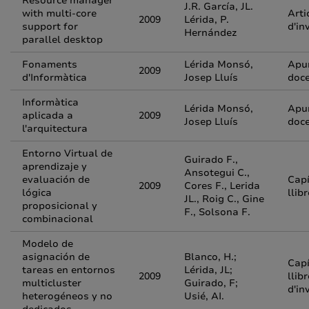
Resource manager
J.R. García, JL.
with multi-core
Arti
2009
Lérida, P.
support for
d'in
Hernández
parallel desktop
Fonaments
Lérida Monsó,
Apu
2009
d'Informàtica
Josep Lluís
doc
Informàtica
Lérida Monsó,
Apu
aplicada a
2009
Josep Lluís
doc
l'arquitectura
Entorno Virtual de
Guirado F.,
aprendizaje y
Ansotegui C.,
evaluación de
Capí
2009
Cores F., Lerida
lógica
llib
JL., Roig C., Gine
proposicional y
F., Solsona F.
combinacional
Modelo de
asignación de
Blanco, H.;
Capí
tareas en entornos
Lérida, JL;
2009
llibr
multicluster
Guirado, F;
d'in
heterogéneos y no
Usié, AI.