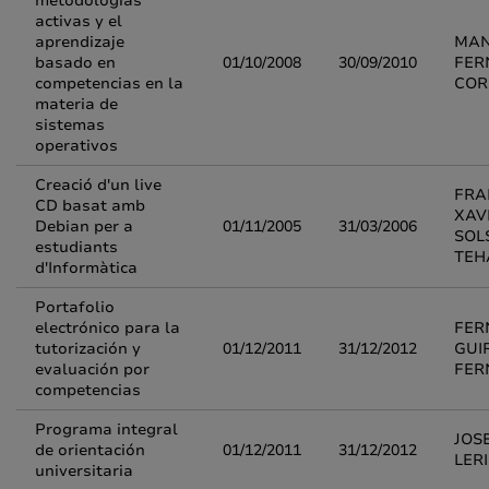
metodologías
activas y el
aprendizaje
MAN
basado en
01/10/2008
30/09/2010
FER
competencias en la
COR
materia de
sistemas
operativos
Creació d'un live
FRA
CD basat amb
XAV
Debian per a
01/11/2005
31/03/2006
SOL
estudiants
TEH
d'Informàtica
Portafolio
electrónico para la
FER
tutorización y
01/12/2011
31/12/2012
GUI
evaluación por
FER
competencias
Programa integral
JOS
de orientación
01/12/2011
31/12/2012
LER
universitaria