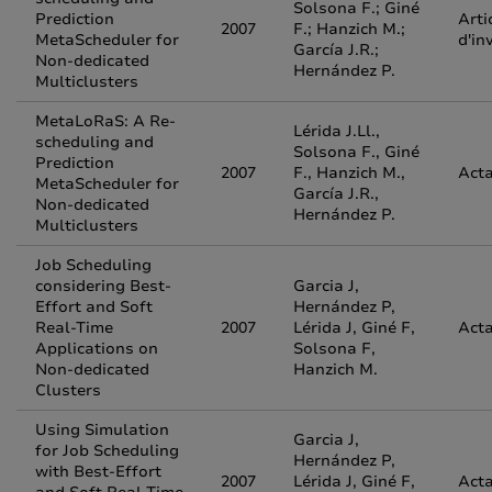
Solsona F.; Giné
Prediction
Arti
2007
F.; Hanzich M.;
MetaScheduler for
d'in
García J.R.;
Non-dedicated
Hernández P.
Multiclusters
MetaLoRaS: A Re-
Lérida J.Ll.,
scheduling and
Solsona F., Giné
Prediction
2007
F., Hanzich M.,
Acta
MetaScheduler for
García J.R.,
Non-dedicated
Hernández P.
Multiclusters
Job Scheduling
considering Best-
Garcia J,
Effort and Soft
Hernández P,
Real-Time
2007
Lérida J, Giné F,
Acta
Applications on
Solsona F,
Non-dedicated
Hanzich M.
Clusters
Using Simulation
Garcia J,
for Job Scheduling
Hernández P,
with Best-Effort
2007
Lérida J, Giné F,
Acta