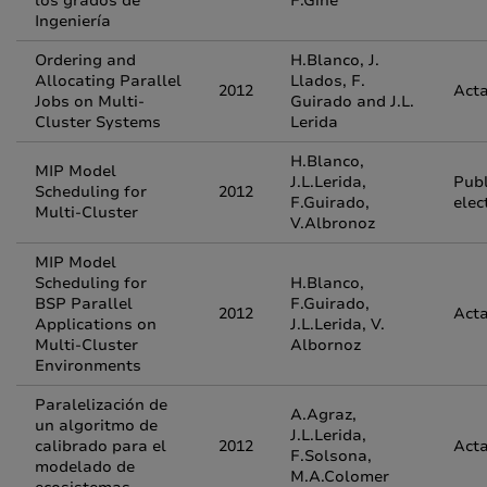
los grados de
F.Gine
Ingeniería
Ordering and
H.Blanco, J.
Allocating Parallel
Llados, F.
2012
Acta
Jobs on Multi-
Guirado and J.L.
Cluster Systems
Lerida
H.Blanco,
MIP Model
J.L.Lerida,
Publ
Scheduling for
2012
F.Guirado,
elec
Multi-Cluster
V.Albronoz
MIP Model
Scheduling for
H.Blanco,
BSP Parallel
F.Guirado,
2012
Acta
Applications on
J.L.Lerida, V.
Multi-Cluster
Albornoz
Environments
Paralelización de
A.Agraz,
un algoritmo de
J.L.Lerida,
calibrado para el
2012
Acta
F.Solsona,
modelado de
M.A.Colomer