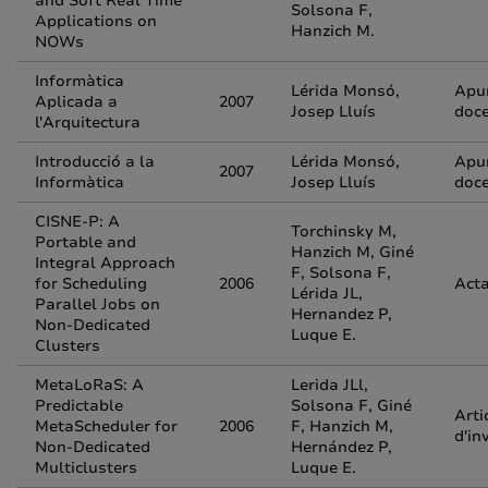
and Soft Real Time
Solsona F,
Applications on
Hanzich M.
NOWs
Informàtica
Lérida Monsó,
Apu
Aplicada a
2007
Josep Lluís
doc
l'Arquitectura
Introducció a la
Lérida Monsó,
Apu
2007
Informàtica
Josep Lluís
doc
CISNE-P: A
Torchinsky M,
Portable and
Hanzich M, Giné
Integral Approach
F, Solsona F,
for Scheduling
2006
Acta
Lérida JL,
Parallel Jobs on
Hernandez P,
Non-Dedicated
Luque E.
Clusters
MetaLoRaS: A
Lerida JLl,
Predictable
Solsona F, Giné
Arti
MetaScheduler for
2006
F, Hanzich M,
d'in
Non-Dedicated
Hernández P,
Multiclusters
Luque E.