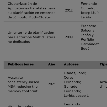
Clusterización de
Fernando
Aplicaciones Paralelas para
Guirado,
2012
su planificación en entornos
Josep Lluís
de cómputo Multi-Cluster
Lérida
Francesc
Solsona
Un entorno de planificación
Tehàs y
para entornos Multiclusters
2009
Porfidio
no dedicados
Hernández
Budé
Publicaciones
Año
Autores
Tip
Llados, Jordi;
Accurate
Cores,
consistency-based
Fernando;
Arti
2021
MSA reducing the
Guirado,
d'in
memory footprint
Fernando;
Lérida, Josep L.
Fernando
High throughput