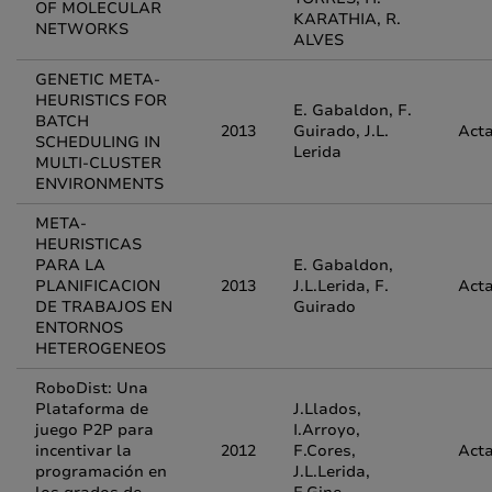
OF MOLECULAR
KARATHIA, R.
NETWORKS
ALVES
GENETIC META-
HEURISTICS FOR
E. Gabaldon, F.
BATCH
2013
Guirado, J.L.
Acta
SCHEDULING IN
Lerida
MULTI-CLUSTER
ENVIRONMENTS
META-
HEURISTICAS
PARA LA
E. Gabaldon,
PLANIFICACION
2013
J.L.Lerida, F.
Acta
DE TRABAJOS EN
Guirado
ENTORNOS
HETEROGENEOS
RoboDist: Una
Plataforma de
J.Llados,
juego P2P para
I.Arroyo,
incentivar la
2012
F.Cores,
Acta
programación en
J.L.Lerida,