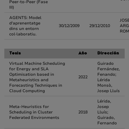
Peer-to-Peer (Fase
III)
AGENTS: Model
JOS
d'aprenentatge
30/12/2009
29/12/2010
ARG
dins un entorn
RO
col·laboratiu.
Tesis
Año
Dirección
Virtual Machine Scheduling
Guirado
for Energy and SLA
Fernández,
Optimisation based in
Fenando;
2022
Metaheuristics and
Lérida
Forecasting Techniques in
Monsò,
Cloud Computing
Josep Lluís
Lérida,
Meta-Heuristics for
Josep
Scheduling in Cluster
2018
Lluís;
Federated Environments
Guirado,
Fernando