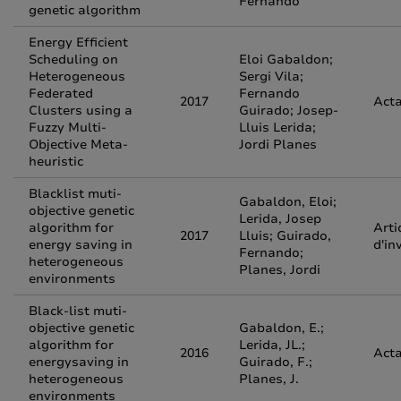
Fernando
genetic algorithm
Energy Efficient
Scheduling on
Eloi Gabaldon;
Heterogeneous
Sergi Vila;
Federated
Fernando
2017
Acta
Clusters using a
Guirado; Josep-
Fuzzy Multi-
Lluis Lerida;
Objective Meta-
Jordi Planes
heuristic
Blacklist muti-
Gabaldon, Eloi;
objective genetic
Lerida, Josep
algorithm for
Arti
2017
Lluis; Guirado,
energy saving in
d'in
Fernando;
heterogeneous
Planes, Jordi
environments
Black-list muti-
objective genetic
Gabaldon, E.;
algorithm for
Lerida, JL.;
2016
Acta
energysaving in
Guirado, F.;
heterogeneous
Planes, J.
environments