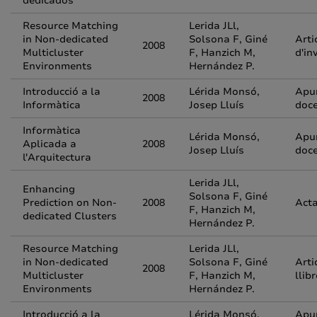
dedicados
Resource Matching
Lerida JLl,
in Non-dedicated
Solsona F, Giné
Arti
2008
Multicluster
F, Hanzich M,
d'in
Environments
Hernández P.
Introducció a la
Lérida Monsó,
Apu
2008
Informàtica
Josep Lluís
doc
Informàtica
Lérida Monsó,
Apu
Aplicada a
2008
Josep Lluís
doc
l'Arquitectura
Lerida JLl,
Enhancing
Solsona F, Giné
Prediction on Non-
2008
Acta
F, Hanzich M,
dedicated Clusters
Hernández P.
Resource Matching
Lerida JLl,
in Non-dedicated
Solsona F, Giné
Arti
2008
Multicluster
F, Hanzich M,
llibr
Environments
Hernández P.
Introducció a la
Lérida Monsó,
Apu