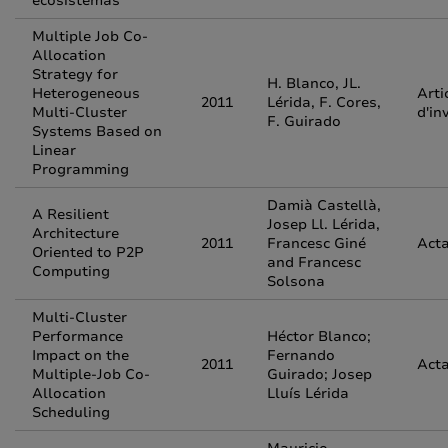
ecosistemas
Multiple Job Co-
Allocation
Strategy for
H. Blanco, JL.
Heterogeneous
Arti
2011
Lérida, F. Cores,
Multi-Cluster
d'in
F. Guirado
Systems Based on
Linear
Programming
Damià Castellà,
A Resilient
Josep Ll. Lérida,
Architecture
2011
Francesc Giné
Acta
Oriented to P2P
and Francesc
Computing
Solsona
Multi-Cluster
Performance
Héctor Blanco;
Impact on the
Fernando
2011
Acta
Multiple-Job Co-
Guirado; Josep
Allocation
Lluís Lérida
Scheduling