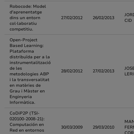
Robocode: Model
d'aprenentatge
JOR
dins un entorn
27/02/2012
26/02/2013
CID
col·laboratiu
competitiu.
Open-Project
Based Learning:
Plataforma
distribuïda per a la
instrumentalització
de les
JOS
28/02/2012
27/02/2013
metodologies ABP
LER
i la transversalitat
en matèries de
Grau i Màster en
Enginyeria
Informàtica.
CoDiP2P (TSI-
020100-2008-21):
MAN
Computación en
30/03/2009
29/03/2010
FER
Red en entornos
COR