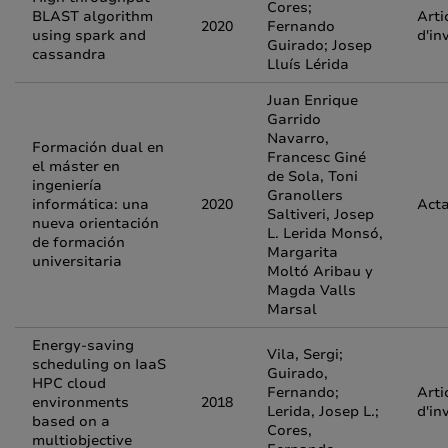
Cores;
BLAST algorithm
Arti
2020
Fernando
using spark and
d'in
Guirado; Josep
cassandra
Lluís Lérida
Juan Enrique
Garrido
Navarro,
Formación dual en
Francesc Giné
el máster en
de Sola, Toni
ingeniería
Granollers
informática: una
2020
Acta
Saltiveri, Josep
nueva orientación
L. Lerida Monsó,
de formación
Margarita
universitaria
Moltó Aribau y
Magda Valls
Marsal
Energy-saving
Vila, Sergi;
scheduling on IaaS
Guirado,
HPC cloud
Fernando;
Arti
environments
2018
Lerida, Josep L.;
d'in
based on a
Cores,
multiobjective