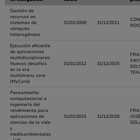
investigación
inicio
prin
Gestión de
recursos en
CON
sistemas de
01/01/2009
31/12/2011
ROI
cómputo
heterogéneos
Ejecución eficiente
de aplicaciones
FRA
multidisciplinares:
XAV
Nuevos desafíos
01/01/2012
31/12/2015
SOL
en la era
TEH
multi/many core
(MyCore)
Pensamiento
computacional e
ingeniería del
rendimiento para
FRA
aplicaciones de
01/01/2015
31/12/2018
JOS
ciencias de la vida
SOL
y
medioambientales