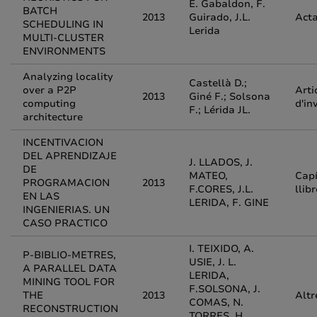
E. Gabaldon, F.
BATCH
2013
Guirado, J.L.
Acta
SCHEDULING IN
Lerida
MULTI-CLUSTER
ENVIRONMENTS
Analyzing locality
Castellà D.;
over a P2P
Arti
2013
Giné F.; Solsona
computing
d'in
F.; Lérida JL.
architecture
INCENTIVACION
DEL APRENDIZAJE
J. LLADOS, J.
DE
MATEO,
Capí
PROGRAMACION
2013
F.CORES, J.L.
llib
EN LAS
LERIDA, F. GINE
INGENIERIAS. UN
CASO PRACTICO
I. TEIXIDO, A.
P-BIBLIO-METRES,
USIE, J. L.
A PARALLEL DATA
LERIDA,
MINING TOOL FOR
F.SOLSONA, J.
THE
2013
Altr
COMAS, N.
RECONSTRUCTION
TORRES, H.