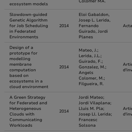
Colomer MA.
ecosystem models
Slowdown-guided
Eloi Gabaldon,
Genetic Algorithm
Josep L. Lerida,
for Job Scheduling
2014
Fernando
Acta
in Federated
Guirado, Jordi
Environments
Planes
Design of a
Mateo, J.;
prototype for
Lerida, J.L.;
modelling
Guirado, F.;
membrane
Arti
2014
Gonzalez, M.;
computation
d'in
Angels
based on
Colomer, M.;
ecosystems in a
Filgueira, R.
cloud environment
A Green Strategy
Jordi Mateo;
for Federated and
Jordi Vilaplana;
Heterogeneous
Lluis M. Pla;
Arti
2014
Clouds with
Josep Ll. Lerida;
d'in
Communicating
Francesc
Workloads
Solsona