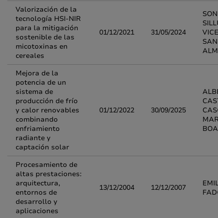
Valorización de la
SON
tecnología HSI-NIR
SILL
para la mitigación
01/12/2021
31/05/2024
VIC
sostenible de las
SAN
micotoxinas en
ALM
cereales
Mejora de la
potencia de un
sistema de
ALB
producción de frío
CAS
y calor renovables
01/12/2022
30/09/2025
CAS
combinando
MAR
enfriamiento
BO
radiante y
captación solar
Procesamiento de
altas prestaciones:
arquitectura,
EMI
13/12/2004
12/12/2007
entornos de
FAD
desarrollo y
aplicaciones