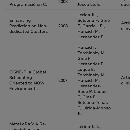
2008
Programació en C.
Josep Lluís
doc
Lerida JLl,
Enhancing
Solsona F, Giné
Arti
Prediction on Non-
2008
F, Garcia J.R.,
d'in
dedicated Clusters
Hanzich M,
Hernández P.
Hanzich ,
Torchinsky M,
Giné F,
Hernández P,
Luque E.
CISNE-P: a Global
Torchinsky M,
Scheduling
Arti
2007
Hanzich M,
Oriented to NOW
d'in
Hernández-
Environments
Budé P, Luque
E, Giné F,
Solsona-Tehàs
F, Lérida-Monsó
JL.
MetaLoRaS: A Re-
Lérida J.Ll.;
scheduling and