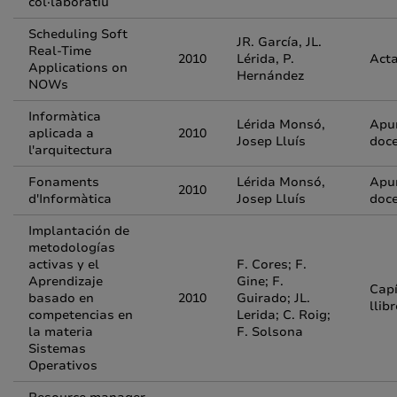
col·laboratiu
Scheduling Soft
JR. García, JL.
Real-Time
2010
Lérida, P.
Acta
Applications on
Hernández
NOWs
Informàtica
Lérida Monsó,
Apu
aplicada a
2010
Josep Lluís
doc
l'arquitectura
Fonaments
Lérida Monsó,
Apu
2010
d'Informàtica
Josep Lluís
doc
Implantación de
metodologías
activas y el
F. Cores; F.
Aprendizaje
Gine; F.
Capí
basado en
2010
Guirado; JL.
llib
competencias en
Lerida; C. Roig;
la materia
F. Solsona
Sistemas
Operativos