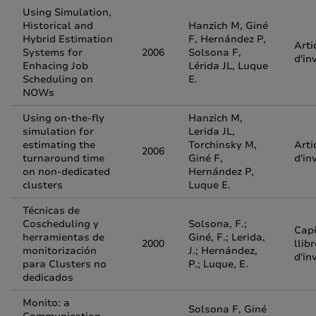
Using Simulation,
Historical and
Hanzich M, Giné
Hybrid Estimation
F, Hernández P,
Arti
Systems for
2006
Solsona F,
d'in
Enhacing Job
Lérida JL, Luque
Scheduling on
E.
NOWs
Using on-the-fly
Hanzich M,
simulation for
Lerida JL,
estimating the
Torchinsky M,
Arti
2006
turnaround time
Giné F,
d'in
on non-dedicated
Hernández P,
clusters
Luque E.
Técnicas de
Coscheduling y
Solsona, F.;
Capí
herramientas de
Giné, F.; Lerida,
2000
llibr
monitorización
J.; Hernández,
d'in
para Clusters no
P.; Luque, E.
dedicados
Monito: a
Solsona F, Giné