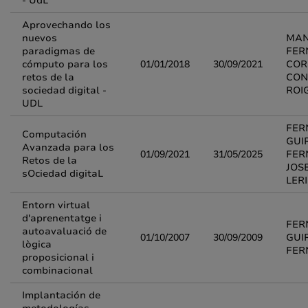
- UdL
Aprovechando los
nuevos
MAN
paradigmas de
FER
cómputo para los
01/01/2018
30/09/2021
COR
retos de la
CON
sociedad digital -
ROI
UDL
FER
Computación
GUI
Avanzada para los
01/09/2021
31/05/2025
FER
Retos de la
JOS
sOciedad digitaL
LER
Entorn virtual
d'aprenentatge i
FER
autoavaluació de
01/10/2007
30/09/2009
GUI
lògica
FER
proposicional i
combinacional
Implantación de