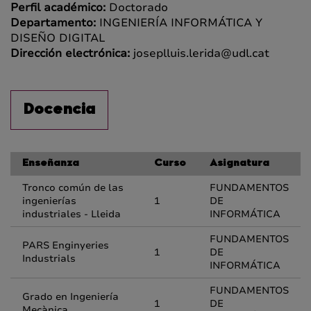
Perfil académico:
Doctorado
Departamento:
INGENIERÍA INFORMÁTICA Y
DISEÑO DIGITAL
Dirección electrónica:
joseplluis.lerida@udl.cat
Docencia
Enseñanza
Curso
Asignatura
Tronco común de las
FUNDAMENTOS
ingenierías
1
DE
industriales - Lleida
INFORMÁTICA
FUNDAMENTOS
PARS Enginyeries
1
DE
Industrials
INFORMÁTICA
FUNDAMENTOS
Grado en Ingeniería
1
DE
Mecànica