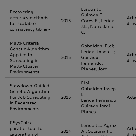
Llados J.,
Recovering
Guirado F.,
accuracy methods
Arti
2015
Cores F., Lérida
for scalable
d'in
J.L., Notredame
consistency library
C.
Multi-Criteria
Gabaldon, Eloi;
Genetic Algorithm
Lerida, Josep L.;
Applied to
Arti
2015
Guirado,
Scheduling in
d'in
Fernando;
Multi-Cluster
Planes, Jordi
Environments
Eloi
Slowdown-Guided
Gabaldon;Josep
Genetic Algorithm
L.
For Job Scheduling
2015
Acta
Lerida;Fernando
In Federated
Guirado;Jordi
Environments
Planes
PSysCal: a
Lerida JL.; Agraz
parallel tool for
Arti
2014
A.; Solsona F.;
calibration of
d'in