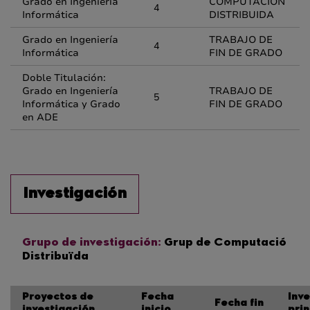
Grado en Ingeniería
COMPUTACIÓN
4
Informática
DISTRIBUIDA
Grado en Ingeniería
TRABAJO DE
4
Informática
FIN DE GRADO
Doble Titulación:
Grado en Ingeniería
TRABAJO DE
5
Informática y Grado
FIN DE GRADO
en ADE
Investigación
Grupo de investigación:
Grup de Computació
Distribuïda
Proyectos de
Fecha
Inv
Fecha fin