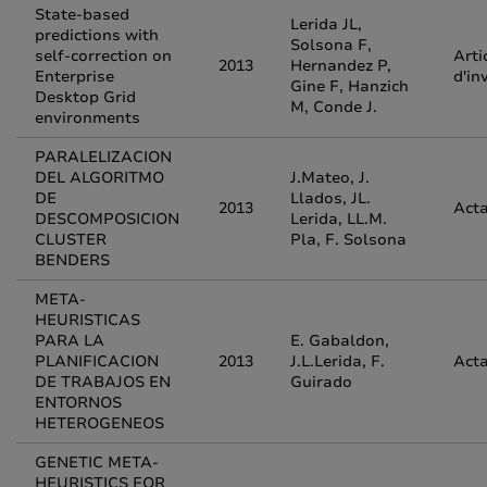
State-based
Lerida JL,
predictions with
Solsona F,
self-correction on
Arti
2013
Hernandez P,
Enterprise
d'in
Gine F, Hanzich
Desktop Grid
M, Conde J.
environments
PARALELIZACION
DEL ALGORITMO
J.Mateo, J.
DE
Llados, JL.
2013
Acta
DESCOMPOSICION
Lerida, LL.M.
CLUSTER
Pla, F. Solsona
BENDERS
META-
HEURISTICAS
PARA LA
E. Gabaldon,
PLANIFICACION
2013
J.L.Lerida, F.
Acta
DE TRABAJOS EN
Guirado
ENTORNOS
HETEROGENEOS
GENETIC META-
HEURISTICS FOR