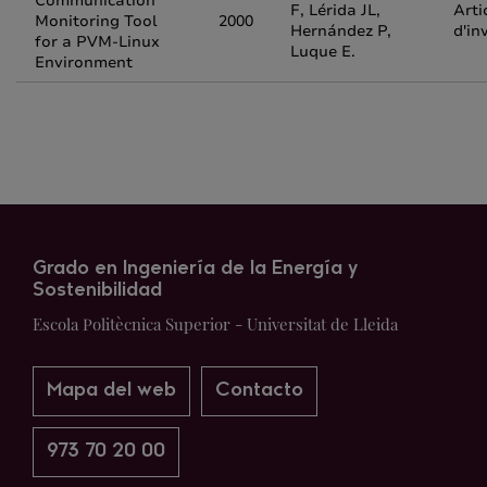
Communication
F, Lérida JL,
Arti
Monitoring Tool
2000
Hernández P,
d'in
for a PVM-Linux
Luque E.
Environment
Grado en Ingeniería de la Energía y
Sostenibilidad
Escola Politècnica Superior - Universitat de Lleida
Mapa del web
Contacto
973 70 20 00