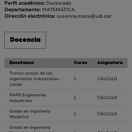
Perfil académico:
Doctorado
Departamento:
MATEMÁTICA
Dirección electrónica:
susanna.maza@udl.cat
Docencia
Enseñanza
Curso
Asignatura
Tronco común de las
ingenierías industriales -
1
CÁLCULO
Lleida
PARS Enginyeries
1
CÁLCULO
Industrials
Grado en Ingeniería
1
CÁLCULO
Mecànica
Grado en Ingeniería