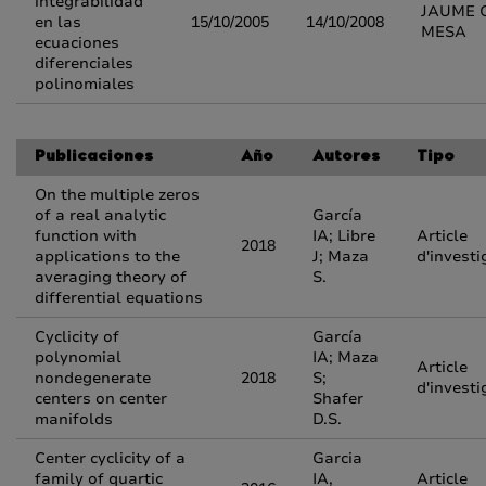
integrabilidad
JAUME 
en las
15/10/2005
14/10/2008
MESA
ecuaciones
diferenciales
polinomiales
Publicaciones
Año
Autores
Tipo
On the multiple zeros
of a real analytic
García
function with
IA; Libre
Article
2018
applications to the
J; Maza
d'investi
averaging theory of
S.
differential equations
Cyclicity of
García
polynomial
IA; Maza
Article
nondegenerate
2018
S;
d'investi
centers on center
Shafer
manifolds
D.S.
Center cyclicity of a
Garcia
family of quartic
IA,
Article