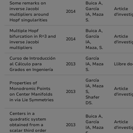
Some remarks on
Buica A,
inverse Jacobi
García
Article
2014
multipliers around
IA, Maza
d'investi
Hopf singularities
S.
Multiple Hopf
Buica A,
bifurcation in R^3 and
García
Article
2014
inverse Jacobi
IA,
d'investi
multipliers
Maza, S.
Curso de Introducción
García
al Cálculo para
2013
IA, Maza
Llibre do
Grados en Ingeniería
S.
García
Properties of
IA, Maza
Monodromic Points
Article
2013
S,
on Center Manifolds
d'investi
Shafer
in via Lie Symmetries
DS.
Centers in a
Buica A,
quadratic system
García
Article
obtained from a
2013
IA, Maza
d'investi
scalar third order