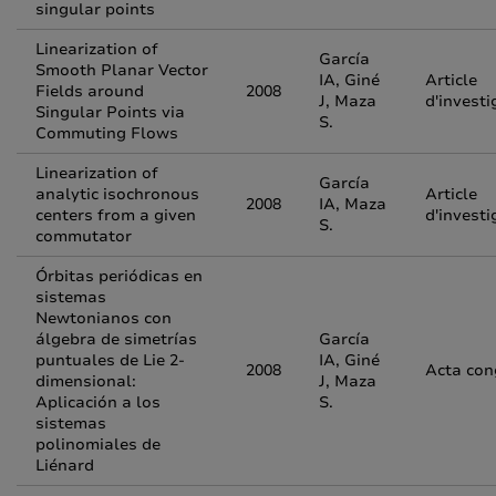
singular points
Linearization of
García
Smooth Planar Vector
IA, Giné
Article
Fields around
2008
J, Maza
d'investi
Singular Points via
S.
Commuting Flows
Linearization of
García
analytic isochronous
Article
2008
IA, Maza
centers from a given
d'investi
S.
commutator
Órbitas periódicas en
sistemas
Newtonianos con
álgebra de simetrías
García
puntuales de Lie 2-
IA, Giné
2008
Acta con
dimensional:
J, Maza
Aplicación a los
S.
sistemas
polinomiales de
Liénard