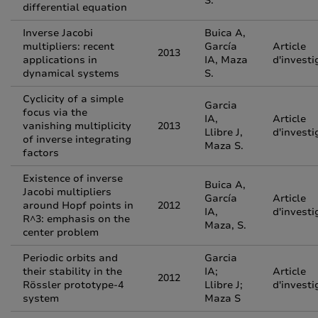
S.
differential equation
Inverse Jacobi
Buica A,
multipliers: recent
García
Article
2013
applications in
IA, Maza
d'investi
dynamical systems
S.
Cyclicity of a simple
Garcia
focus via the
IA,
Article
vanishing multiplicity
2013
Llibre J,
d'investi
of inverse integrating
Maza S.
factors
Existence of inverse
Buica A,
Jacobi multipliers
García
Article
around Hopf points in
2012
IA,
d'investi
R^3: emphasis on the
Maza, S.
center problem
Periodic orbits and
Garcia
their stability in the
IA;
Article
2012
Rössler prototype-4
Llibre J;
d'investi
system
Maza S