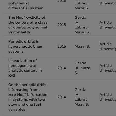
2016
polynomial
Llibre J,
d'investi
differential system
Maza S.
The Hopf cyclicity of
García
the centers of a class
IA,
Article
2015
of quintic polynomial
Llibre J,
d'investi
vector fields
Maza, S.
Periodic orbits in
Article
hyperchaotic Chen
2015
Maza, S.
d'investi
systems
Linearization of
García
nondegenerate
Article
2014
IA, Maza
analytic centers in
d'investi
S.
R^3
On the periodic orbit
bifurcating from a
Garcia
zero Hopf bifurcation
IA;
Article
2014
in systems with two
Llibre J;
d'investi
slow and one fast
Maza S.
variables