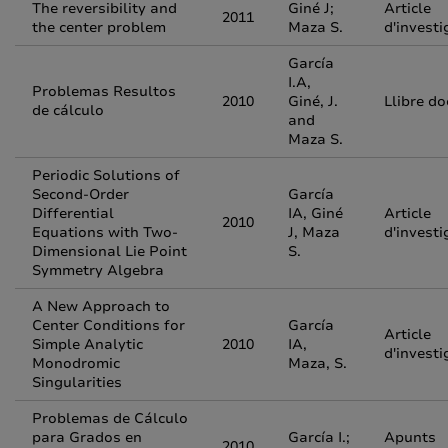
The reversibility and
Giné J;
Article
2011
the center problem
Maza S.
d'investi
García
I.A,
Problemas Resultos
2010
Giné, J.
Llibre do
de cálculo
and
Maza S.
Periodic Solutions of
Second-Order
García
Differential
IA, Giné
Article
2010
Equations with Two-
J, Maza
d'investi
Dimensional Lie Point
S.
Symmetry Algebra
A New Approach to
Center Conditions for
García
Article
Simple Analytic
2010
IA,
d'investi
Monodromic
Maza, S.
Singularities
Problemas de Cálculo
para Grados en
García I.;
Apunts
2010