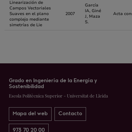
Linearización de
García
Campos Vectoriales
IA, Giné
Suaves en el plano
2007
Acta con
J, Maza
complejo mediante
S.
simetrías de Lie
Grado en Ingeniería de la Energía y
Sostenibilidad
Escola Politècnica Superior - Universitat de Lleida
Mapa del web
Contacto
973 70 20 00