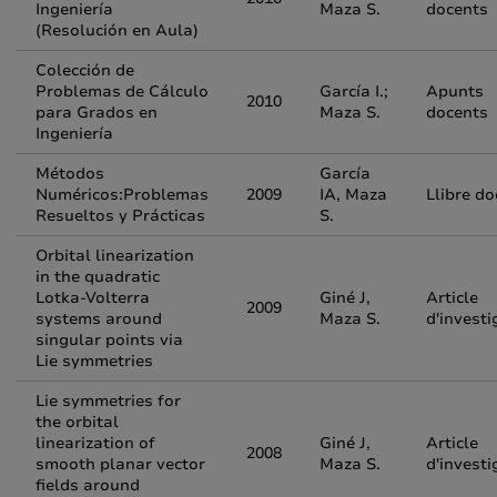
Ingeniería
Maza S.
docents
(Resolución en Aula)
Colección de
Problemas de Cálculo
García I.;
Apunts
2010
para Grados en
Maza S.
docents
Ingeniería
Métodos
García
Numéricos:Problemas
2009
IA, Maza
Llibre do
Resueltos y Prácticas
S.
Orbital linearization
in the quadratic
Lotka-Volterra
Giné J,
Article
2009
systems around
Maza S.
d'investi
singular points via
Lie symmetries
Lie symmetries for
the orbital
linearization of
Giné J,
Article
2008
smooth planar vector
Maza S.
d'investi
fields around