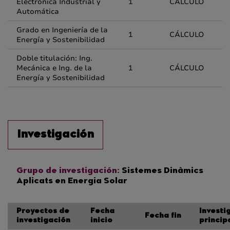
Electrónica Industrial y
1
CÁLCULO
Automática
Grado en Ingeniería de la
1
CÁLCULO
Energía y Sostenibilidad
Doble titulación: Ing.
Mecánica e Ing. de la
1
CÁLCULO
Energía y Sostenibilidad
Investigación
Grupo de investigación:
Sistemes Dinàmics
Aplicats en Energia Solar
Proyectos de
Fecha
Investi
Fecha fin
investigación
inicio
princip