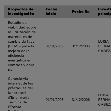
Proyectos de
Fecha
Invest
Fecha fin
investigación
inicio
princi
Estudio de
viabilidad sobre
la utilización de
materiales de
cambio de fase
LUISA
(PCMS) para la
01/01/2005
31/12/2005
FERNA
mejora de la
CABEZ
eficiencia
energética en
edificios y obra
civil
Conexió via
internet de les
pràctiques del
laboratori
LUISA
d'Enginyeria
01/01/2005
31/12/2006
FERNA
Tèrmica de
CABEZ
l'Escola