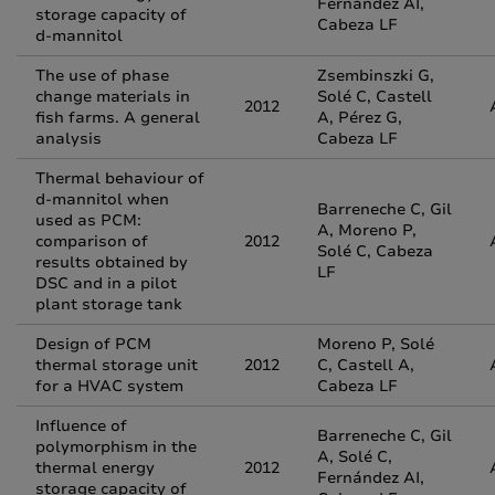
Fernández AI,
storage capacity of
Cabeza LF
d-mannitol
The use of phase
Zsembinszki G,
change materials in
Solé C, Castell
2012
fish farms. A general
A, Pérez G,
analysis
Cabeza LF
Thermal behaviour of
d-mannitol when
Barreneche C, Gil
used as PCM:
A, Moreno P,
comparison of
2012
Solé C, Cabeza
results obtained by
LF
DSC and in a pilot
plant storage tank
Design of PCM
Moreno P, Solé
thermal storage unit
2012
C, Castell A,
for a HVAC system
Cabeza LF
Influence of
Barreneche C, Gil
polymorphism in the
A, Solé C,
thermal energy
2012
Fernández AI,
storage capacity of