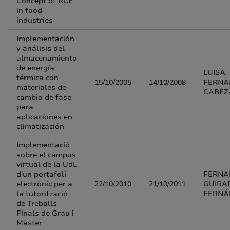
Concept of RCE
in food
industries
Implementación
y análisis del
almacenamiento
de energía
LUISA
térmica con
15/10/2005
14/10/2008
FERNA
materiales de
CABEZ
cambio de fase
para
aplicaciones en
climatización
Implementació
sobre el campus
virtual de la UdL
d'un portafoli
FERNA
electrònic per a
22/10/2010
21/10/2011
GUIRA
la tutorització
FERNÁ
de Treballs
Finals de Grau i
Màster