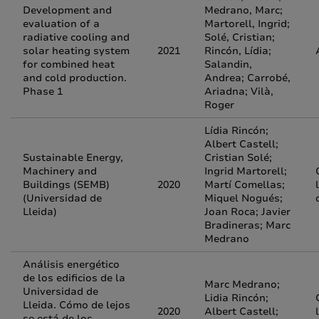
Development and
Medrano, Marc;
evaluation of a
Martorell, Ingrid;
radiative cooling and
Solé, Cristian;
solar heating system
2021
Rincón, Lídia;
for combined heat
Salandin,
and cold production.
Andrea; Carrobé,
Phase 1
Ariadna; Vilà,
Roger
Lídia Rincón;
Albert Castell;
Sustainable Energy,
Cristian Solé;
Machinery and
Ingrid Martorell;
Buildings (SEMB)
2020
Martí Comellas;
(Universidad de
Miquel Nogués;
Lleida)
Joan Roca; Javier
Bradineras; Marc
Medrano
Análisis energético
de los edificios de la
Marc Medrano;
Universidad de
Lidia Rincón;
Lleida. Cómo de lejos
2020
Albert Castell;
se está de los