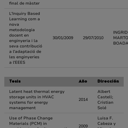
final de màster
L'Inquiry Based
Learning com a
nova
metodologia
INGRID
docent en
30/01/2009
29/07/2010
MARTO
enginyeria i la
BOAD
seva contribució
a l'adaptació de
les enginyeries
a l'EEES
Tesis
Año
Dirección
Latent heat thermal energy
Albert
storage units in HVAC
Castell;
2014
systems for energy
Cristian
management
Solé
Use of Phase Change
Luisa F.
Materials (PCM) in
Cabeza y
2009