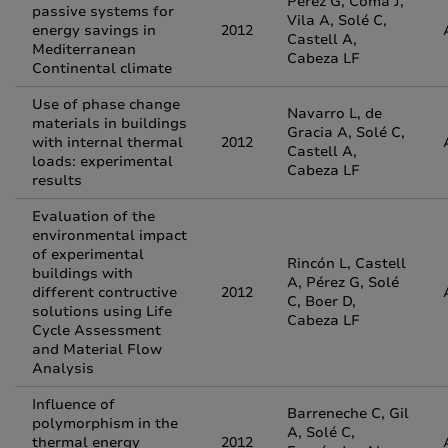
Pérez G, Coma J,
passive systems for
Vila A, Solé C,
energy savings in
2012
Castell A,
Mediterranean
Cabeza LF
Continental climate
Use of phase change
Navarro L, de
materials in buildings
Gracia A, Solé C,
with internal thermal
2012
Castell A,
loads: experimental
Cabeza LF
results
Evaluation of the
environmental impact
of experimental
Rincón L, Castell
buildings with
A, Pérez G, Solé
different contructive
2012
C, Boer D,
solutions using Life
Cabeza LF
Cycle Assessment
and Material Flow
Analysis
Influence of
Barreneche C, Gil
polymorphism in the
A, Solé C,
thermal energy
2012