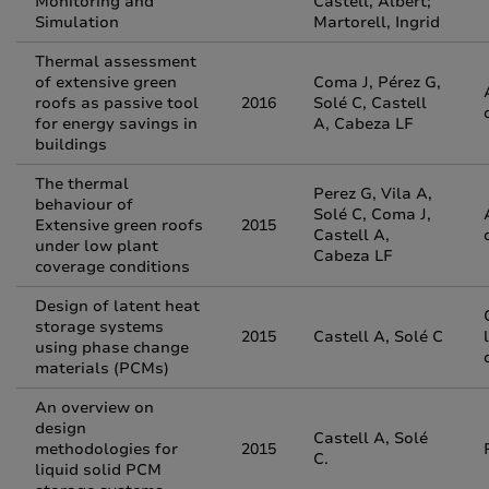
Monitoring and
Castell, Albert;
Simulation
Martorell, Ingrid
Thermal assessment
of extensive green
Coma J, Pérez G,
roofs as passive tool
2016
Solé C, Castell
for energy savings in
A, Cabeza LF
buildings
The thermal
Perez G, Vila A,
behaviour of
Solé C, Coma J,
Extensive green roofs
2015
Castell A,
under low plant
Cabeza LF
coverage conditions
Design of latent heat
storage systems
2015
Castell A, Solé C
using phase change
materials (PCMs)
An overview on
design
Castell A, Solé
methodologies for
2015
C.
liquid solid PCM