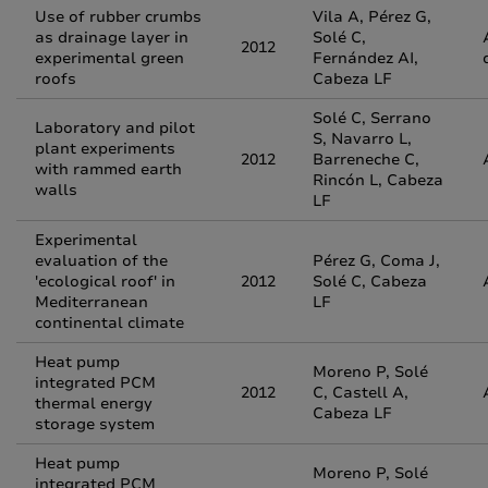
Use of rubber crumbs
Vila A, Pérez G,
as drainage layer in
Solé C,
2012
experimental green
Fernández AI,
roofs
Cabeza LF
Solé C, Serrano
Laboratory and pilot
S, Navarro L,
plant experiments
2012
Barreneche C,
with rammed earth
Rincón L, Cabeza
walls
LF
Experimental
evaluation of the
Pérez G, Coma J,
'ecological roof' in
2012
Solé C, Cabeza
Mediterranean
LF
continental climate
Heat pump
Moreno P, Solé
integrated PCM
2012
C, Castell A,
thermal energy
Cabeza LF
storage system
Heat pump
Moreno P, Solé
integrated PCM