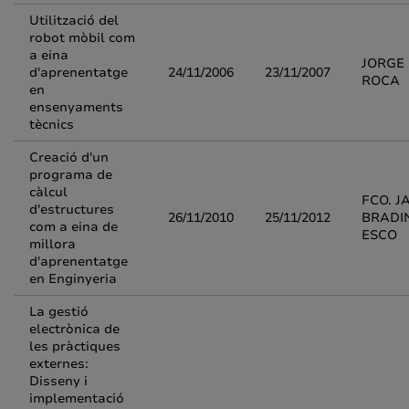
Utilització del
robot mòbil com
a eina
JORGE
d'aprenentatge
24/11/2006
23/11/2007
ROCA
en
ensenyaments
tècnics
Creació d'un
programa de
càlcul
FCO. J
d'estructures
26/11/2010
25/11/2012
BRADI
com a eina de
ESCO
millora
d'aprenentatge
en Enginyeria
La gestió
electrònica de
les pràctiques
externes:
Disseny i
implementació