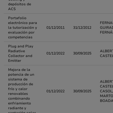
depósitos de
ACS
Portafolio
electrónico para
FERNA
la tutorización y
01/12/2011
31/12/2012
GUIRA
evaluación por
FERNÁ
competencias
Plug and Play
Radiative
ALBER
01/12/2022
30/09/2025
Collector and
CASTE
Emitter
Mejora de la
potencia de un
sistema de
ALBER
producción de
CASTE
frío y calor
01/12/2022
30/09/2025
CASOL,
renovables
MARTO
combinando
BOAD
enfriamiento
radiante y
captación solar