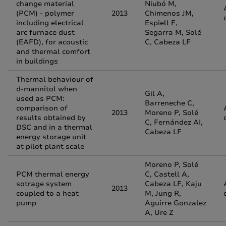
change material
Niubó M,
(PCM) - polymer
2013
Chimenos JM,
including electrical
Espiell F,
arc furnace dust
Segarra M, Solé
(EAFD), for acoustic
C, Cabeza LF
and thermal comfort
in buildings
Thermal behaviour of
d-mannitol when
Gil A,
used as PCM:
Barreneche C,
comparison of
2013
Moreno P, Solé
results obtained by
C, Fernández AI,
DSC and in a thermal
Cabeza LF
energy storage unit
at pilot plant scale
Moreno P, Solé
PCM thermal energy
C, Castell A,
sotrage system
Cabeza LF, Kaju
2013
coupled to a heat
M, Jung R,
pump
Aguirre Gonzalez
A, Ure Z