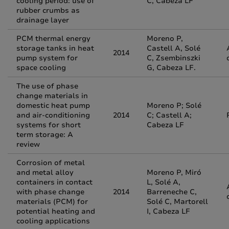
cooling period: use of
C, Cabeza LF
rubber crumbs as
drainage layer
PCM thermal energy
Moreno P,
storage tanks in heat
Castell A, Solé
2014
pump system for
C, Zsembinszki
space cooling
G, Cabeza LF.
The use of phase
change materials in
domestic heat pump
Moreno P; Solé
and air-conditioning
2014
C; Castell A;
systems for short
Cabeza LF
term storage: A
review
Corrosion of metal
and metal alloy
Moreno P, Miró
containers in contact
L, Solé A,
with phase change
2014
Barreneche C,
materials (PCM) for
Solé C, Martorell
potential heating and
I, Cabeza LF
cooling applications