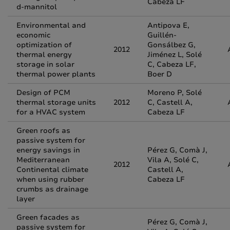
Cabeza LF
d-mannitol
Environmental and
Antipova E,
economic
Guillén-
optimization of
Gonsálbez G,
2012
thermal energy
Jiménez L, Solé
storage in solar
C, Cabeza LF,
thermal power plants
Boer D
Design of PCM
Moreno P, Solé
thermal storage units
2012
C, Castell A,
for a HVAC system
Cabeza LF
Green roofs as
passive system for
energy savings in
Pérez G, Comà J,
Mediterranean
Vila A, Solé C,
2012
Continental climate
Castell A,
when using rubber
Cabeza LF
crumbs as drainage
layer
Green facades as
Pérez G, Comà J,
passive system for