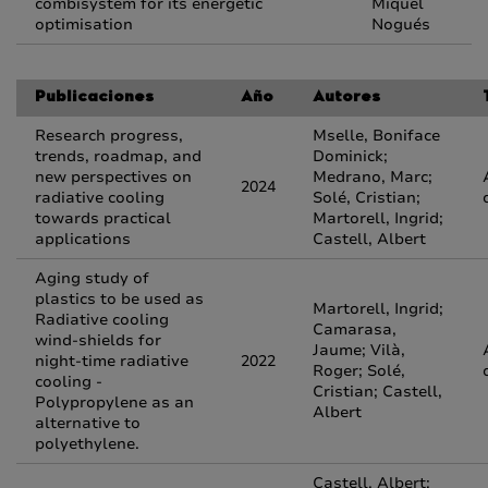
combisystem for its energetic
Miquel
optimisation
Nogués
Publicaciones
Año
Autores
Research progress,
Mselle, Boniface
trends, roadmap, and
Dominick;
new perspectives on
Medrano, Marc;
2024
radiative cooling
Solé, Cristian;
towards practical
Martorell, Ingrid;
applications
Castell, Albert
Aging study of
plastics to be used as
Martorell, Ingrid;
Radiative cooling
Camarasa,
wind-shields for
Jaume; Vilà,
night-time radiative
2022
Roger; Solé,
cooling -
Cristian; Castell,
Polypropylene as an
Albert
alternative to
polyethylene.
Castell, Albert;