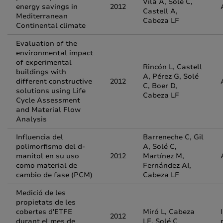
Vila A, Solé C,
energy savings in
2012
Castell A,
Mediterranean
Cabeza LF
Continental climate
Evaluation of the
environmental impact
of experimental
Rincón L, Castell
buildings with
A, Pérez G, Solé
different constructive
2012
C, Boer D,
solutions using Life
Cabeza LF
Cycle Assessment
and Material Flow
Analysis
Influencia del
Barreneche C, Gil
polimorfismo del d-
A, Solé C,
manitol en su uso
2012
Martínez M,
como material de
Fernández AI,
cambio de fase (PCM)
Cabeza LF
Medició de les
propietats de les
cobertes d'ETFE
Miró L, Cabeza
2012
durant el mes de
LF, Solé C