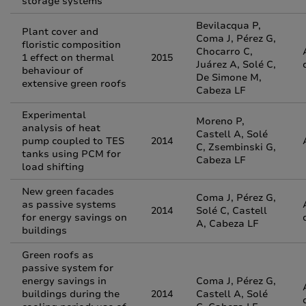
storage systems
Bevilacqua P,
Plant cover and
Coma J, Pérez G,
floristic composition
Chocarro C,
1 effect on thermal
2015
Juárez A, Solé C,
behaviour of
De Simone M,
extensive green roofs
Cabeza LF
Experimental
Moreno P,
analysis of heat
Castell A, Solé
pump coupled to TES
2014
C, Zsembinski G,
tanks using PCM for
Cabeza LF
load shifting
New green facades
Coma J, Pérez G,
as passive systems
2014
Solé C, Castell
for energy savings on
A, Cabeza LF
buildings
Green roofs as
passive system for
energy savings in
Coma J, Pérez G,
buildings during the
2014
Castell A, Solé