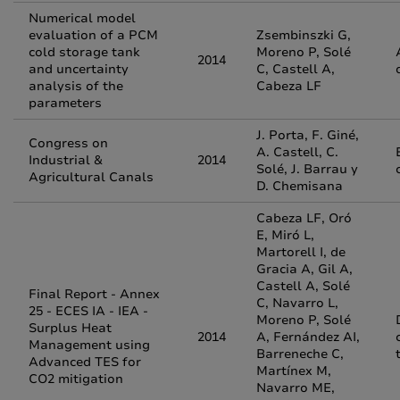
Numerical model
evaluation of a PCM
Zsembinszki G,
cold storage tank
Moreno P, Solé
2014
and uncertainty
C, Castell A,
analysis of the
Cabeza LF
parameters
J. Porta, F. Giné,
Congress on
A. Castell, C.
Industrial &
2014
Solé, J. Barrau y
Agricultural Canals
D. Chemisana
Cabeza LF, Oró
E, Miró L,
Martorell I, de
Gracia A, Gil A,
Castell A, Solé
Final Report - Annex
C, Navarro L,
25 - ECES IA - IEA -
Moreno P, Solé
Surplus Heat
2014
A, Fernández AI,
Management using
Barreneche C,
Advanced TES for
Martínex M,
CO2 mitigation
Navarro ME,