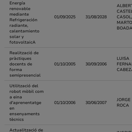
Energía
ALBER
renovable
CASTE
mediante
01/09/2025
31/08/2028
CASOL,
Refrigeración
MARTO
radiante,
BOAD
calentamiento
solar y
fotovoltaicA
Realització de
pràctiques
LUISA
docents de
01/10/2005
30/09/2006
FERNA
forma
CABEZ
semipresencial
Utilització del
robot mòbil com
a eina
JORGE
d'aprenentatge
01/10/2006
30/06/2007
ROCA
en
ensenyaments
tècnics
Actualització de