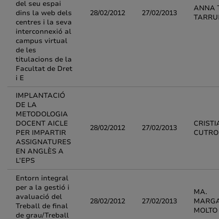
del seu espai
ANNA 
dins la web dels
28/02/2012
27/02/2013
TARRU
centres i la seva
interconnexió al
campus virtual
de les
titulacions de la
Facultat de Dret
i E
IMPLANTACIÓ
DE LA
METODOLOGIA
DOCENT AICLE
CRISTI
28/02/2012
27/02/2013
PER IMPARTIR
CUTR
ASSIGNATURES
EN ANGLÈS A
L’EPS
Entorn integral
per a la gestió i
MA.
avaluació del
28/02/2012
27/02/2013
MARGA
Treball de final
MOLTO
de grau/Treball