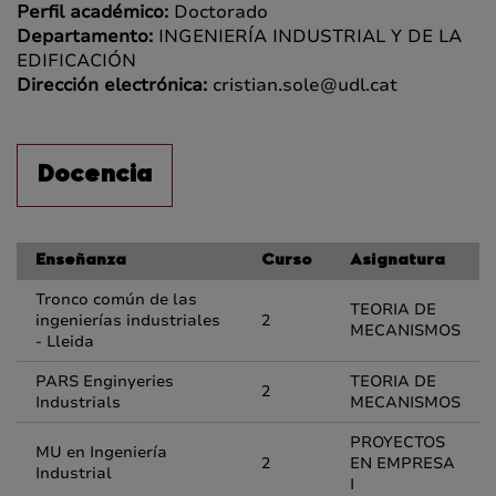
Perfil académico:
Doctorado
Departamento:
INGENIERÍA INDUSTRIAL Y DE LA
EDIFICACIÓN
Dirección electrónica:
cristian.sole@udl.cat
Docencia
Enseñanza
Curso
Asignatura
Tronco común de las
TEORIA DE
ingenierías industriales
2
MECANISMOS
- Lleida
PARS Enginyeries
TEORIA DE
2
Industrials
MECANISMOS
PROYECTOS
MU en Ingeniería
2
EN EMPRESA
Industrial
I