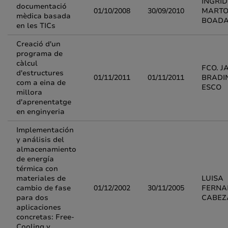
INGRID
documentació
01/10/2008
30/09/2010
MARTO
mèdica basada
BOAD
en les TICs
Creació d'un
programa de
càlcul
FCO. J
d'estructures
01/11/2011
01/11/2011
BRADI
com a eina de
ESCO
millora
d'aprenentatge
en enginyeria
Implementación
y análisis del
almacenamiento
de energía
térmica con
materiales de
LUISA
cambio de fase
01/12/2002
30/11/2005
FERNA
para dos
CABEZ
aplicaciones
concretas: Free-
Cooling y