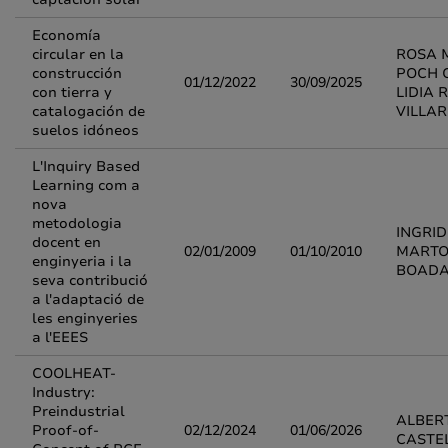
Economía
circular en la
ROSA 
construcción
POCH 
01/12/2022
30/09/2025
con tierra y
LIDIA 
catalogación de
VILLA
suelos idóneos
L'Inquiry Based
Learning com a
nova
metodologia
INGRID
docent en
02/01/2009
01/10/2010
MARTO
enginyeria i la
BOAD
seva contribució
a l'adaptació de
les enginyeries
a l'EEES
COOLHEAT-
Industry:
Preindustrial
ALBER
Proof-of-
02/12/2024
01/06/2026
CASTE