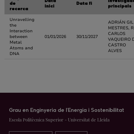
Data
Investigad
de
Data fi
inici
principals
recerca
Unravelling
ADRIÁN GIL
the
MESTRES, R
Interaction
CARLOS
between
01/01/2026
30/11/2027
VAQUEIRO 
Metal
CASTRO
Atoms and
ALVES
DNA
Grau en Enginyeria de l'Energia i Sostenibilitat
Escola Politècnica Superior - Universitat de Lleida