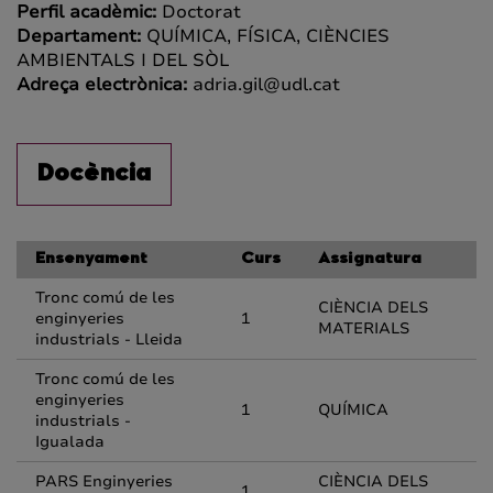
Perfil acadèmic:
Doctorat
Departament:
QUÍMICA, FÍSICA, CIÈNCIES
AMBIENTALS I DEL SÒL
Adreça electrònica:
adria.gil@udl.cat
Docència
Ensenyament
Curs
Assignatura
Tronc comú de les
CIÈNCIA DELS
enginyeries
1
MATERIALS
industrials - Lleida
Tronc comú de les
enginyeries
1
QUÍMICA
industrials -
Igualada
PARS Enginyeries
CIÈNCIA DELS
1